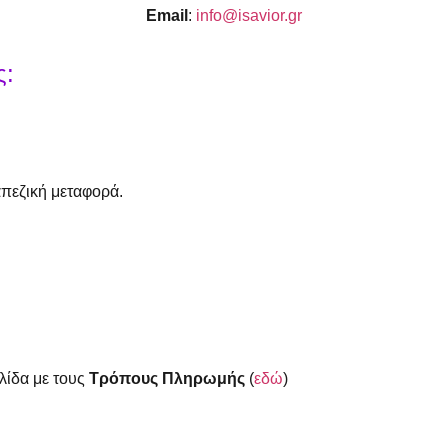
Email
:
info@isavior.gr
ς:
απεζική μεταφορά.
ελίδα με τους
Τρόπους Πληρωμής
(
εδώ
)