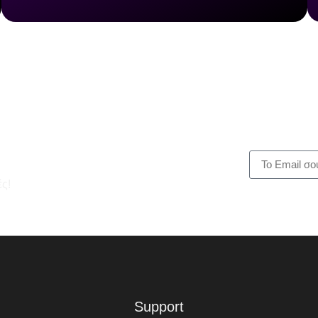
ς!
Support