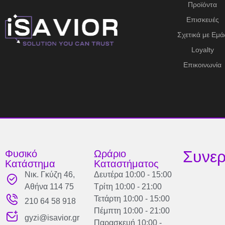
Προϊόντα
Επισκευές
Σχετικά με Εμά
Loyalty
Επικοινωνία
Συνερ
Φυσικό
Ωράριο
Κατάστημα
Καταστήματος
Νικ. Γκύζη 46,
Δευτέρα 10:00 - 15:00
Αθήνα 114 75
Τρίτη 10:00 - 21:00
Τετάρτη 10:00 - 15:00
210 64 58 918
Πέμπτη 10:00 - 21:00
gyzi@isavior.gr
Παρασκευή 10:00 -