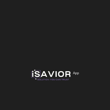
Προϊόντα
Επισκευές
Σχετικά με Εμάς
Loyalty
Επικοινωνία
Support
App
Τρόποι Πληρωμής
Τρόποι Αποστολής
Όροι Αποστολής
Υποστήριξη Πελατών