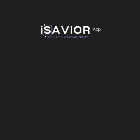
Μπες στο newsletter πρόγραμμα της iSavior για
εκπτώσεις και προσφορές!
App
Εγγραφή