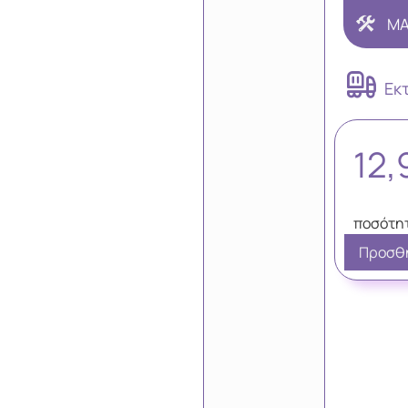
MA
Εκ
12
Προσθή