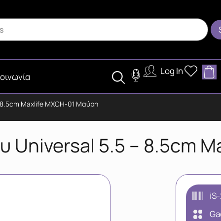
Log In
οινωνία
– 8.5cm Maxlife MXCH-01 Μαύρη
υ Universal 5.5 – 8.5cm 
iS
Ga