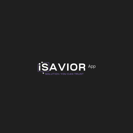
16,99
€
Χρώμα
Εκκαθάριση
App
Προσθήκη στο καλάθι
iS-2190
Άμεσα Διαθέσιμο
Gaming
Zeroground