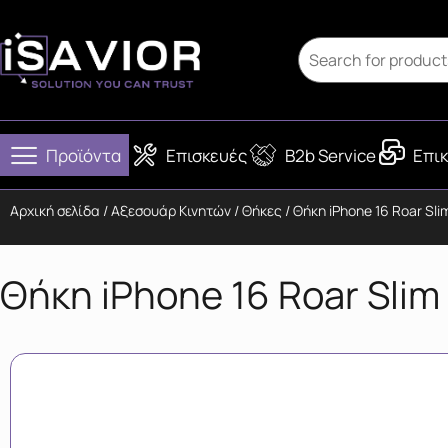
Προϊόντα
Επισκευές
B2b Service
Επικ
Αρχική σελίδα
/
Αξεσουάρ Κινητών
/
Θήκες
/ Θήκη iPhone 16 Roar S
Θήκη iPhone 16 Roar Sli