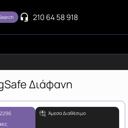
210 64 58 918
agSafe Διάφανη
-2296
Άμεσα Διαθέσιμο
κες