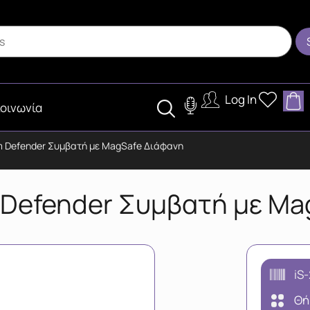
Log In
οινωνία
lim Defender Συμβατή με MagSafe Διάφανη
m Defender Συμβατή με M
iS
Θή