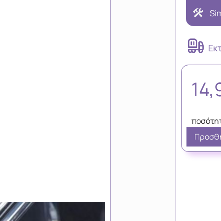
Si
Εκ
14
Προσθή