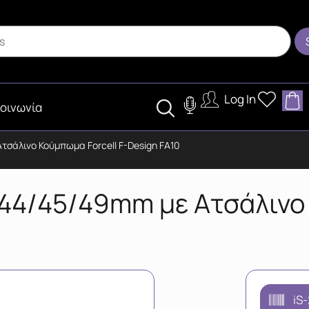
Log In
οινωνία
τσάλινο Κούμπωμα Forcell F-Design FA10
44/45/49mm με Ατσάλινο 
iS