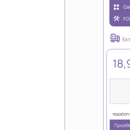
Ga
FO
Εκ
18
Προσθή