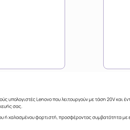
ύς υπολογιστές Lenovo που λειτουργούν με τάση 20V και έν
κευής σας.
ου ή χαλασμένου φορτιστή, προσφέροντας συμβατότητα με ε