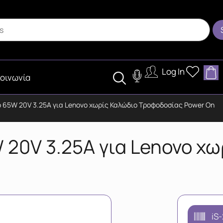
Log In
οινωνία
p 65W 20V 3.25A για Lenovo χωρίς Καλώδιο Τροφοδοσίας Power On
20V 3.25A για Lenovo χω
iS