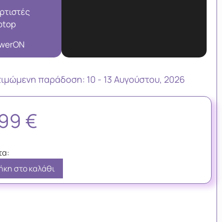
ρτιστές
ptop
werON
τιμώμενη παράδoση: 10 - 13 Αυγούστου, 2026
,99
€
κη στο καλάθι