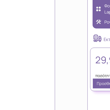
Φο
La
Po
Εκ
29
Προσθή