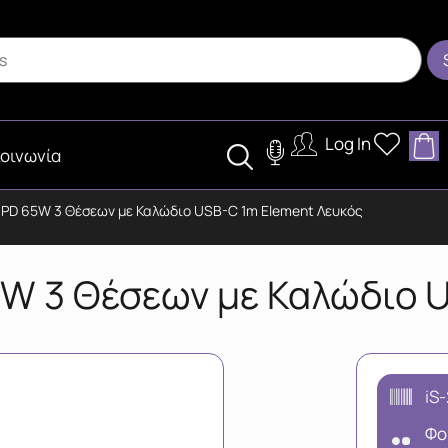
Log In
οινωνία
ύ PD 65W 3 Θέσεων με Καλώδιο USB-C 1m Element Λευκός
5W 3 Θέσεων με Καλώδιο 
iS
Φο