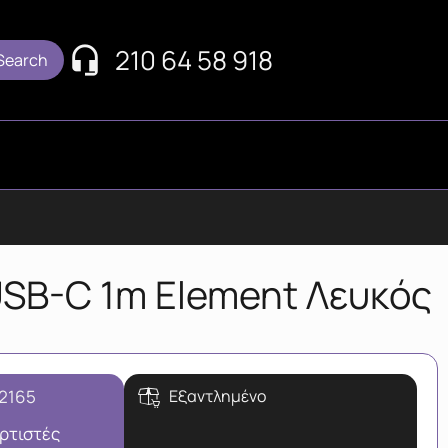
210 64 58 918
USB-C 1m Element Λευκός
-2165
Εξαντλημένο
ρτιστές