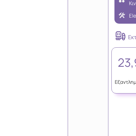
Κι
El
Εκ
23
Εξαντλη