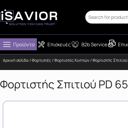
Προϊόντα
Επισκευές
B2b Service
Επικ
Αρχική σελίδα
/
Φορτιστές
/
Φορτιστές Κινητών
/ Φορτιστής Σπιτιο
Φορτιστής Σπιτιού PD 6