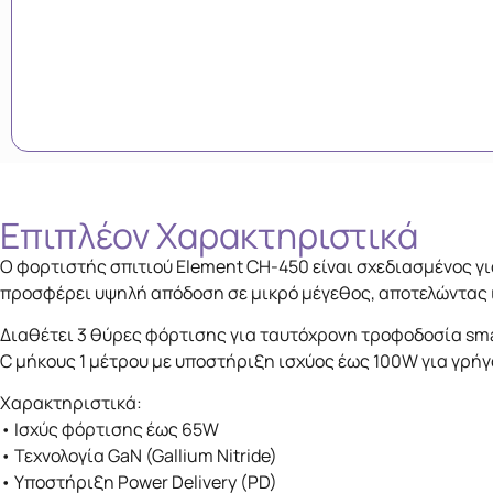
Επιπλέον Xαρακτηριστικά
Ο φορτιστής σπιτιού Element CH-450 είναι σχεδιασμένος γ
προσφέρει υψηλή απόδοση σε μικρό μέγεθος, αποτελώντας ιδα
Διαθέτει 3 θύρες φόρτισης για ταυτόχρονη τροφοδοσία sma
C μήκους 1 μέτρου με υποστήριξη ισχύος έως 100W για γρήγ
Χαρακτηριστικά:
• Ισχύς φόρτισης έως 65W
• Τεχνολογία GaN (Gallium Nitride)
• Υποστήριξη Power Delivery (PD)