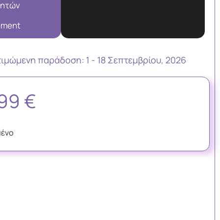
νητών
ement
τιμώμενη παράδoση: 1 - 18 Σεπτεμβρίου, 2026
,99
€
μένο