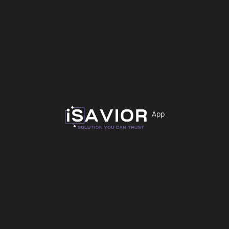
9,99
€
Χρώμα
Εκκαθάριση
App
Προσθήκη στο καλάθι
iS-2148
Άμεσα Διαθέσιμο
Θήκες
TUNIQ