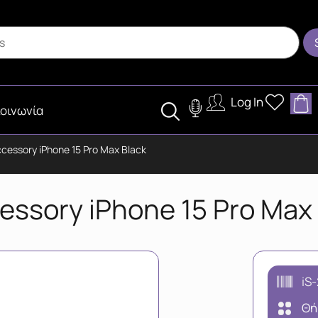
Log In
οινωνία
cessory iPhone 15 Pro Max Black
ssory iPhone 15 Pro Max 
iS
Θή