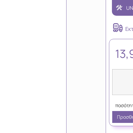
UN
Εκ
13
Προσθή