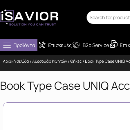
Προϊόντα
Επισκευές
B2b Service
Επικ
Αρχική σελίδα
/
Αξεσουάρ Κινητών
/
Θήκες
/ Book Type Case UNIQ Ac
Book Type Case UNIQ Acce