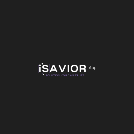
12,99
€
Χρώμα
Εκκαθάριση
App
Προσθήκη στο καλάθι
iS-2276
Άμεσα Διαθέσιμο
Θήκες
OEM