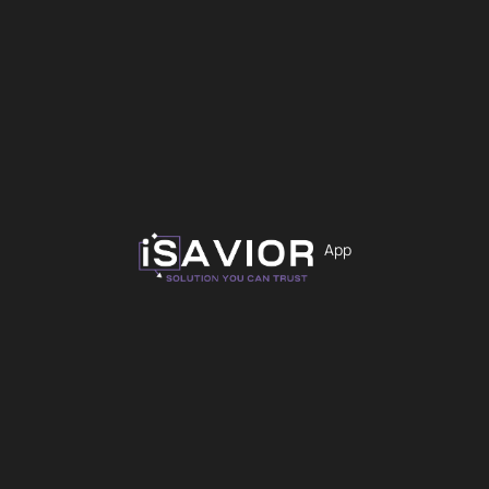
4,99
€
Προσθήκη στο καλάθι
App
iS-2243
Άμεσα Διαθέσιμο
Διάφορα
Καλώδια