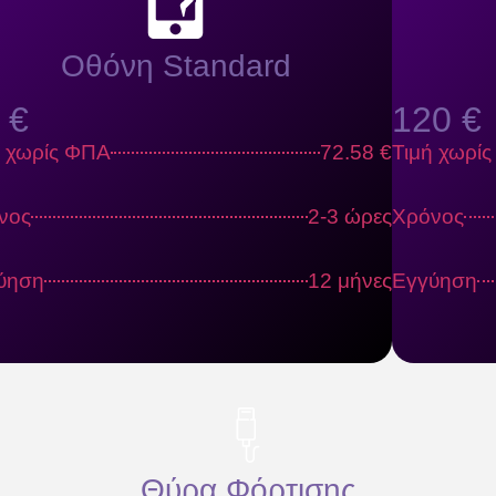
Οθόνη Standard
 €
120 €
ή χωρίς ΦΠΑ
72.58 €
Τιμή χωρί
νος
2-3 ώρες
Χρόνος
ύηση
12 μήνες
Εγγύηση
Θύρα Φόρτισης