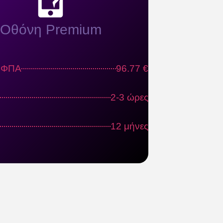
Οθόνη Premium
ς ΦΠΑ
96.77 €
2-3 ώρες
12 μήνες