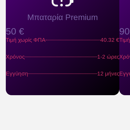
Μπαταρία Premium
50 €
90
Τιμή χωρίς ΦΠΑ
40.32 €
Τιμ
Χρόνος
1-2 ώρες
Χρό
Εγγύηση
12 μήνες
Εγγ