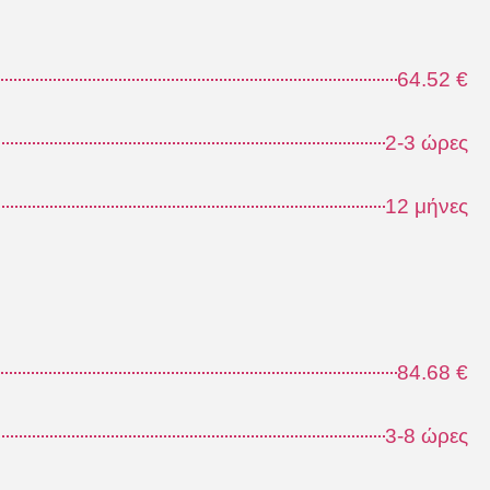
64.52 €
2-3 ώρες
12 μήνες
84.68 €
3-8 ώρες