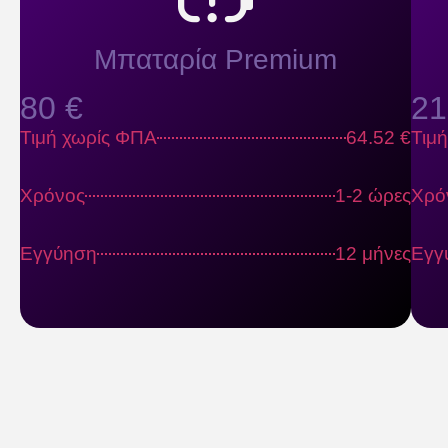
Μπαταρία Premium
80 €
21
Τιμή χωρίς ΦΠΑ
64.52 €
Τιμ
Χρόνος
1-2 ώρες
Χρό
Εγγύηση
12 μήνες
Εγγ