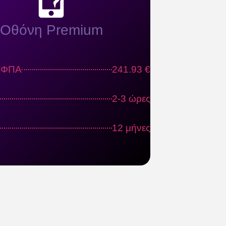
Οθόνη Premium
ς ΦΠΑ
241.93 €
2-3 ώρες
12 μήνες