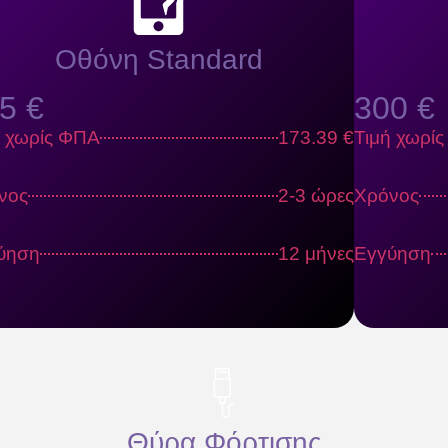
Οθόνη Standard
5 €
300 €
ή χωρίς ΦΠΑ
173.39 €
Τιμή χωρί
νος
2-3 ώρες
Χρόνος
ύηση
12 μήνες
Εγγύηση
Θύρα Φόρτισης