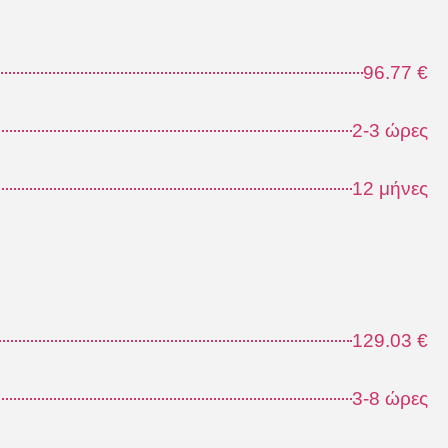
96.77 €
2-3 ώρες
12 μήνες
129.03 €
3-8 ώρες