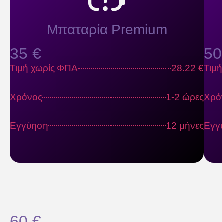
Μπαταρία Premium
35 €
50
Τιμή χωρίς ΦΠΑ
28.22 €
Τιμ
Χρόνος
1-2 ώρες
Χρό
Εγγύηση
12 μήνες
Εγγ
60 €