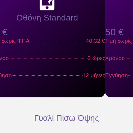
Οθόνη Standard
 €
50 €
ή χωρίς ΦΠΑ
40.32 €
Τιμή χωρί
νος
2 ώρες
Χρόνος
ύηση
12 μήνες
Εγγύηση
Γυαλί Πίσω Όψης