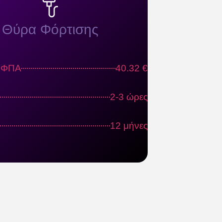
Θύρα Φόρτισης
ς ΦΠΑ
40.32 €
2-3 ώρες
12 μήνες