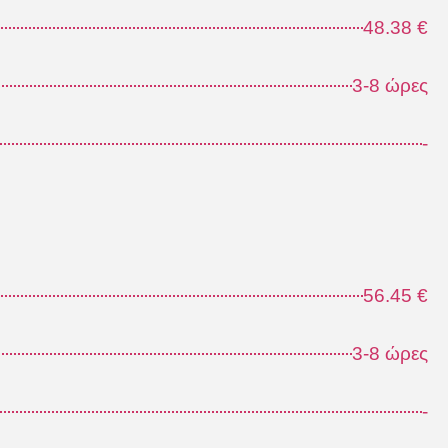
48.38 €
3-8 ώρες
-
56.45 €
3-8 ώρες
-