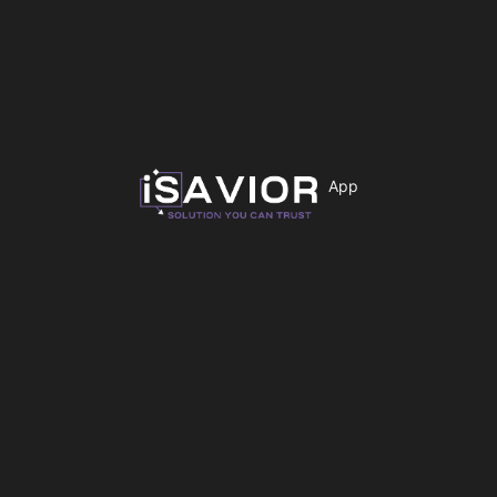
RIXUS Metal Shield
Tempered Glass για iPhone
Tempered Glass για iPhone
12 Pro Graphite
16e Μαύρο
7,00
€
7,00
€
Προσθήκη στο καλάθι
Προσθήκη στο καλάθι
App
Διαθέσιμο
Διαθέσιμο
Προστατευτικό Κάμερας
Camera glass to iPhone 16 /
Forcell Premium για iPhone
16 Plus Forcell Premium