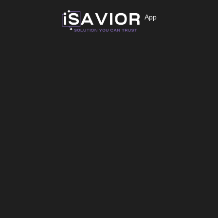
όπου τα
πλειοψηφία των
λεπτομέρεια και
App
περισσότερα
Επισκευών της,
την ποιότητα,
εξαρτήματα
με τα
χωρίς να
έχουν εγγύηση
περισσότερα
ξεφεύγετε από
καλής
ανταλλακτικά να
τον
λειτουργίας.
είναι
προϋπολογισμό
ετοιμοπαράδοτα.
σας.
Newsletter