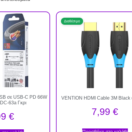
Διαθέσιμο
USB σε USB-C PD 66W
VENTION HDMI Cable 3M Black 
DC-63a Γκρι
7,99
€
99
€
Προσθήκη στο καλάθι