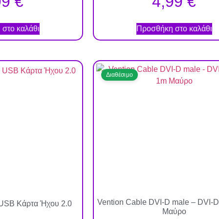
99
€
4,99
€
στο καλάθι
Προσθήκη στο καλάθι
Διαθέσιμο
Vention Cable DVI-D male – DVI-
 USB Κάρτα Ήχου 2.0
Μαύρο