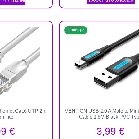
στο καλάθι
Διαθέσιμο
hernet Cat.6 UTP 2m
VENTION USB 2.0 A Male to Mini
on Γκρι
Cable 1.5M Black PVC Ty
99
€
3,99
€