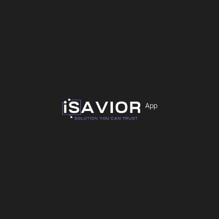
12,99
€
Χρώμα
Εκκαθάριση
App
Προσθήκη στο καλάθι
iS-2277
Άμεσα Διαθέσιμο
Θήκες
OEM
Εκτιμώμενη παράδoση: 10 - 13