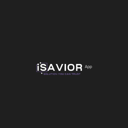
29,99
€
Χρώμα
Εκκαθάριση
App
Προσθήκη στο καλάθι
iS-2130
Άμεσα Διαθέσιμο
Θήκες
GUESS