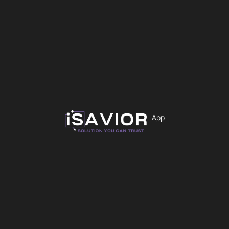
14,99
€
Εξαντλημένο
App
iS-2156
Εξαντλημένο
Φορτιστές
Κινητών
Element